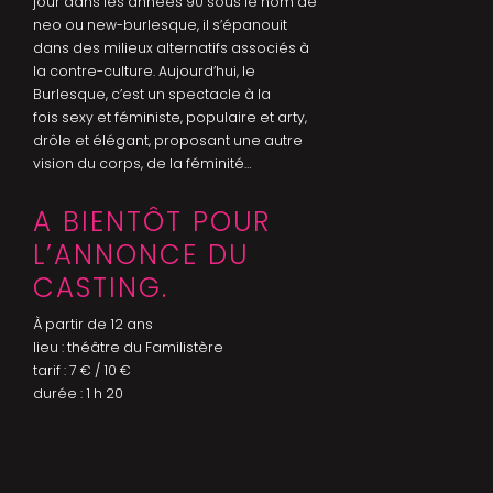
jour dans les années 90 sous le nom de
neo ou new-burlesque, il s’épanouit
dans des milieux alternatifs associés à
la contre-culture. Aujourd’hui, le
Burlesque, c’est un spectacle à la
fois sexy et féministe, populaire et arty,
drôle et élégant, proposant une autre
vision du corps, de la féminité…
A BIENTÔT POUR
L’ANNONCE DU
CASTING.
À partir de 12 ans
lieu : théâtre du Familistère
tarif : 7 € / 10 €
durée : 1 h 20