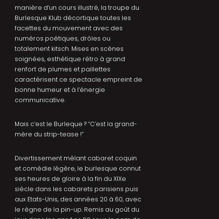
manière d’un cours illustré, la troupe du
Burlesque Klub décortique toutes les
facettes du mouvement avec des
numéros poétiques, drôles ou
totalement kitsch. Mises en scènes
soignées, esthétique rétro à grand
renfort de plumes et paillettes
caractérisent ce spectacle empreint de
bonne humeur et à l’énergie
communicative.
Mais c’est le Burleque ? “C’est la grand-
mère du strip-tease !”
Divertissement mêlant cabaret coquin
et comédie légère, le burlesque connut
ses heures de gloire à la fin du XIXe
siècle dans les cabarets parisiens puis
aux Etats-Unis, des années 20 à 60, avec
le règne de la pin-up. Remis au goût du